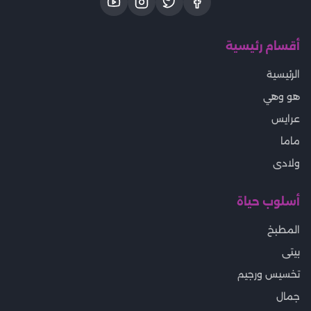
أقسام رئيسية
الرئيسية
هو وهي
عرايس
ماما
ولادى
أسلوب حياة
المطبخ
بيتى
تخسيس ورجيم
جمال