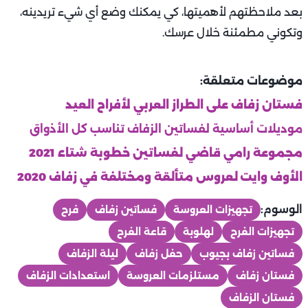
بعد ملاحظتهم لأهميتها، كي يمكنك وضع أي شيء تريدينه،
وتكوني مطمئنة خلال عرسك.
موضوعات متعلقة:
فستان زفاف على الطراز العربي لأفراح العيد
موديلات أساسية لفساتين الزفاف تناسب كل الأذواق
مجموعة رامي قاضي لفساتين خطوبة شتاء 2021
الأوف وايت لعروس متألقة ومختلفة في زفاف 2020
الوسوم:
تجهيزات العروسة
فساتين زفاف
فرح
تجهيزات الفرح
لهلوبة
قاعة الفرح
فساتين زفاف بجيوب
حفل زفاف
ليلة الزفاف
فستان زفاف
مستلزمات العروسة
استعدادات الزفاف
فستان الزفاف