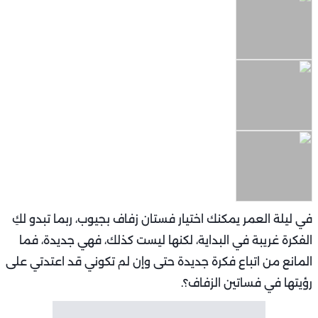
في ليلة العمر يمكنك اختيار فستان زفاف بجيوب، ربما تبدو لكِ
الفكرة غريبة في البداية، لكنها ليست كذلك، فهي جديدة، فما
المانع من اتباع فكرة جديدة حتى وإن لم تكوني قد اعتدتي على
رؤيتها في فساتين الزفاف؟.