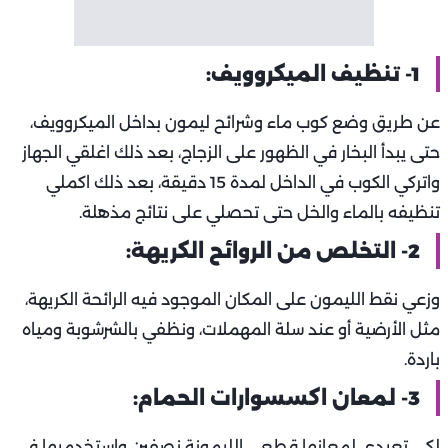
1- تنظيف الميكروويف:
عن طريق وضع كوب ماء وشرائح ليمون بداخل الميكروويف،
حتى يبدأ البخار في الظهور على الزجاج، بعد ذلك اغلقي الجهاز
واتركي الكوب في الداخل لمدة 15 دقيقة، بعد ذلك اكملي
تنظيفه بالماء والخل حتى تحصلي على نتائج مذهلة.
2- التخلص من الروائح الكريهة:
وزعي نقط الليمون على المكان الموجود فيه الرائحة الكريهة،
مثل الأرضية أو عند سلة المهملات، ونظفي بالشرشوبة ومياه
باردة.
3- لمعان اكسسوارات الحمام:
لكي تعيدي لمعانها قطعي الليمونة نصفين واستخدميها في