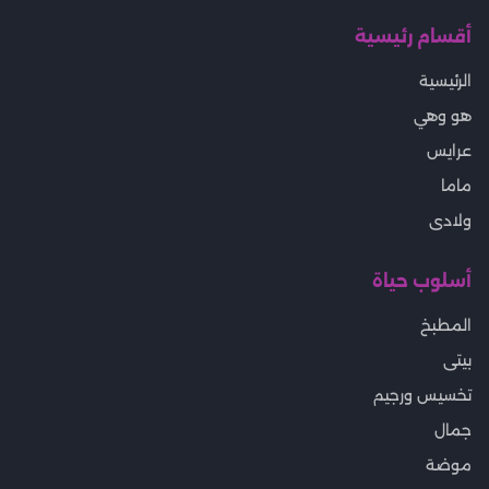
أقسام رئيسية
الرئيسية
هو وهي
عرايس
ماما
ولادى
أسلوب حياة
المطبخ
بيتى
تخسيس ورجيم
جمال
موضة