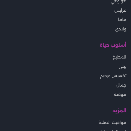
هو وهي
عرايس
ماما
ولادى
أسلوب حياة
المطبخ
بيتى
تخسيس ورجيم
جمال
موضة
المزيد
مواقيت الصلاة