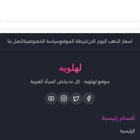
الفني ويكشف تفاصيل جديدة
في ذكرى وفاتها.. الوصية الأخيرة لميرنا المهندس ورسالتها المؤثرة
إلى أصعب محطات حياتها
في مئوية ميلاده.. رشدي أباظة «دنجوان الشاشة العربية» الذي عاد
لأصدقائها قبل الرحيل
من إيطاليا ليصنع مجده في السينما المصرية
اسعار الذهب اليوم الان
خريطة الموقع
سياسة الخصوصية
اتصل بنا
لهلوبه
موقع لهلوبه - كل ما يخص المرأة العربية
أقسام رئيسية
الرئيسية