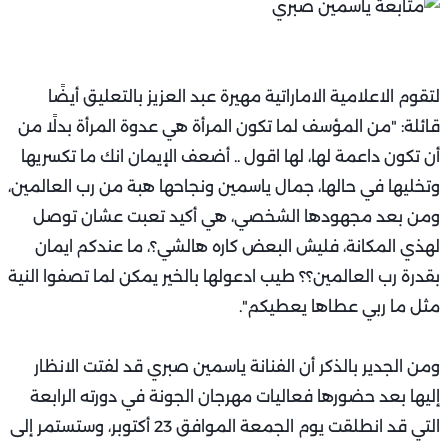
لتقوم الاعلامية الاماراتية مهيرة عبد العزيز بالتعليق أيضًا
قائلة: "من المؤسف لما تكون المرأة هي عدوة المرأة بدلًا من
أن تكون داعمة لها، لها اقول .. أضعف الإيمان انك ما تكسريها
وتخليها في حالها، جمال ياسمين ونجاحها هبة من رب العالمين،
ومن بعد مجهودها الشخصي، هي أكيد تعبت عشان توصل
لهذي المكانة، فليش البعض كاره هالشي؟، ما عندكم ايمان
بقدرة رب العالمين؟؟ طيب ادعولها بالخير يمكن لما تصفوا النية
مثل ما ربي عطاها يعطيكم".
ومن الجدير بالذكر أن الفنانة ياسمين صبري قد لفتت الانظار
إليها بعد حضورها فعاليات مهرجان الجونة في دورته الرابعة
التي قد انطلقت يوم الجمعة الموافق 23 أكتوبر، وستستمر إلى