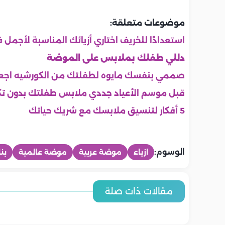
موضوعات متعلقة:
استعدادًا للخريف اختاري أزيائك المناسبة لأجمل
دللي طفلك بملابس على الموضة
صممي بنفسك مايوه لطفلتك من الكورشيه اجعل
قبل موسم الأعياد جددي ملابس طفلتك بدون تك
5 أفكار لتنسيق ملابسك مع شريك حياتك
الوسوم:
ازياء
موضة عربية
موضة عالمية
بن
ولادى
ولادى
ولادى
ولادى
ولادى
ولادى
6 إشارات مبكرة لمشكلات النطق
5 طرق لتقل
مقالات ذات صلة
5 أطعمة يومية تقوي مناعة
ألعاب منزلية
يجب مراقبتها قبل عمر 4 سنوات
أسباب التمرد عند المراهقين وطرق
بدون شجار ع
أهم مشكلات
طفلك.. دليل غذائي لصحة أفضل
المهارات الح
التعامل الصحيح معه
المراهقة وك