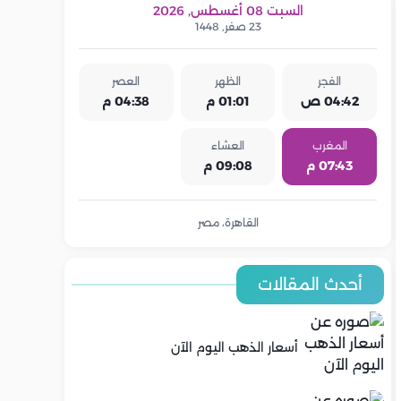
السبت 08 أغسطس, 2026
23 صفر, 1448
الفجر
الظهر
العصر
04:42 ص
01:01 م
04:38 م
المغرب
العشاء
07:43 م
09:08 م
القاهرة، مصر
أحدث المقالات
أسعار الذهب اليوم الآن