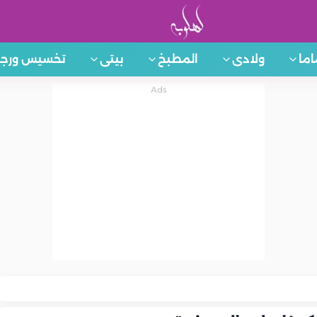
اما
ولادى
المطبخ
بيتى
تخسيس ورجي