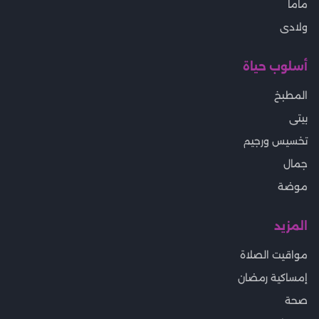
ماما
ولادى
أسلوب حياة
المطبخ
بيتى
تخسيس ورجيم
جمال
موضة
المزيد
مواقيت الصلاة
إمساكية رمضان
صحة