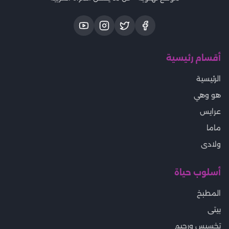
أقسام رئيسية
الرئيسية
هو وهي
عرايس
ماما
ولادى
أسلوب حياة
المطبخ
بيتى
تخسيس ورجيم