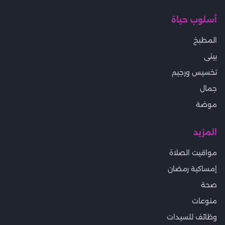
أسلوب حياة
المطبخ
بيتى
تخسيس ورجيم
جمال
موضة
المزيد
مواقيت الصلاة
إمساكية رمضان
صحة
منوعات
وظائف للسيدات