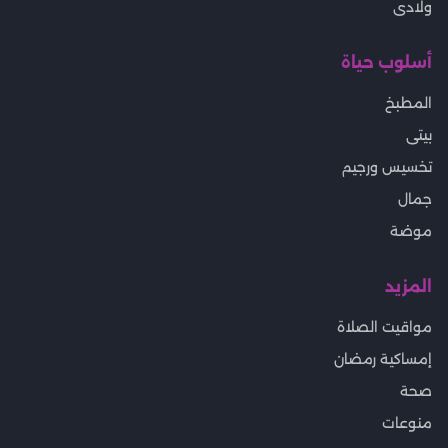
ولادى
أسلوب حياة
المطبخ
بيتى
تخسيس ورجيم
جمال
موضة
المزيد
مواقيت الصلاة
إمساكية رمضان
صحة
منوعات