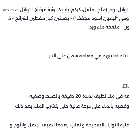
ل بودر (ملح ، فلفل، كركم، بابريكا، رشة قرفة) - توابل صحيحة
(ورق لورا، اعواد قرفة، حبهان "هيل"، قرنفل "مسمار"، لومي "ليمون اسود مجفف") - بصلتين كبار مقطين لشرائح - 3
 - ملعقة ماء ورد.
 يتم تقليبهم في معلقة سمن على النار.
ًا.
 لمدة 20 دقيقة بالضبط وصفيه.
 وغطيه بالماء على درجة عالية حتى يتشرب الماء، بعد ذلك
عليه التوابل الصحيحة و تقلب، بعدها نضيف البصل والثوم و