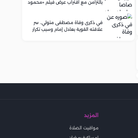
بالتزامن مع اقتراب عرض فيلم «محمود
التاني»
في ذكرى وفاة مصطفى متولي.. سر
علاقته القوية بعادل إمام وسبب تكرار
تعاونهما الفني
المزيد
مواقيت الصلاة
إمساكية رمضان