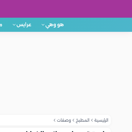
هو وهي
عرايس
م
الرئيسية
المطبخ
وصفات