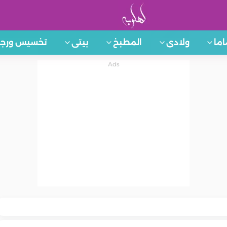
اما
ولادى
المطبخ
بيتى
تخسيس ورجي