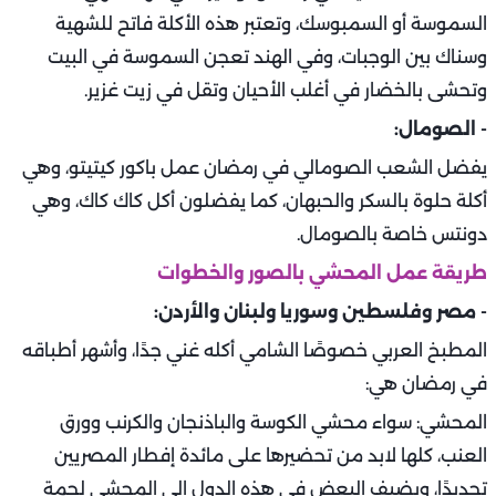
السموسة أو السمبوسك، وتعتبر هذه الأكلة فاتح للشهية
وسناك بين الوجبات، وفي الهند تعجن السموسة في البيت
وتحشى بالخضار في أغلب الأحيان وتقل في زيت غزير.
- الصومال:
يفضل الشعب الصومالي في رمضان عمل باكور كيتيتو، وهي
أكلة حلوة بالسكر والحبهان، كما يفضلون أكل كاك كاك، وهي
دونتس خاصة بالصومال.
طريقة عمل المحشي بالصور والخطوات
- مصر وفلسطين وسوريا ولبنان والأردن:
المطبخ العربي خصوصًا الشامي أكله غني جدًا، وأشهر أطباقه
في رمضان هي:
المحشي: سواء محشي الكوسة والباذنجان والكرنب وورق
العنب، كلها لابد من تحضيرها على مائدة إفطار المصريين
تحديدًا، ويضيف البعض في هذه الدول إلى المحشي لحمة