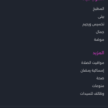
المطبخ
بيتى
تخسيس ورجيم
جمال
موضة
المزيد
مواقيت الصلاة
إمساكية رمضان
صحة
منوعات
وظائف للسيدات