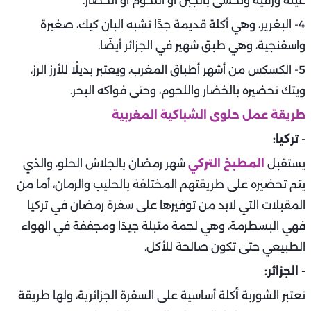
عينة ورقية وتحشى بالجبن أو اللحوم أو الخضار.
4- البغرير، وهي أكلة قديمة جدًا تشبه البان كيك، صغيرة
واسفنجية، وهي طبق شهير في الجزائر أيضًا.
5- الكسكس من أشهر أطباق المغرب، ويعتبر بديلًا للأرز الرز،
ويتك تحضيره بالخضار واللحوم، وحتى فواكه البحر.
طريقة عمل حلوى الشباكية المغربية
- تركيا:
يستقبل
المطبخ التركي
شهر رمضان بالجلاش الحلو، والذي
يتم تحضيره على طريقتهم المختلفة بالحليب والرمان، أما من
المقبلات التي لابد من توفيرها على سفرة رمضان في تركيا
فهي البسطرمة، وهي لحمة متبلة جيدًا ومجففة في الهواء
الطبيعي حتى تكون صالحة للأكل.
- الجزائر:
تعتبر الشوربة
أ
كلة أساسية على السفرة الجزائرية، ولها طريقة