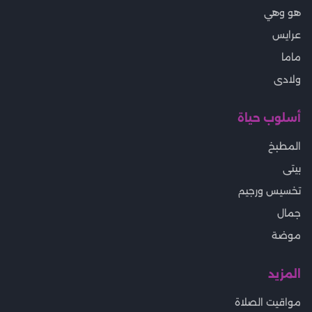
هو وهي
عرايس
ماما
ولادى
أسلوب حياة
المطبخ
بيتى
تخسيس ورجيم
جمال
موضة
المزيد
مواقيت الصلاة