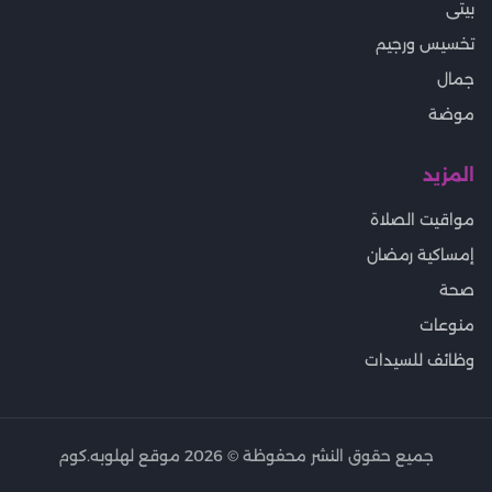
بيتى
تخسيس ورجيم
جمال
موضة
المزيد
مواقيت الصلاة
إمساكية رمضان
صحة
منوعات
وظائف للسيدات
جميع حقوق النشر محفوظة ©
2026
موقع لهلوبه.كوم