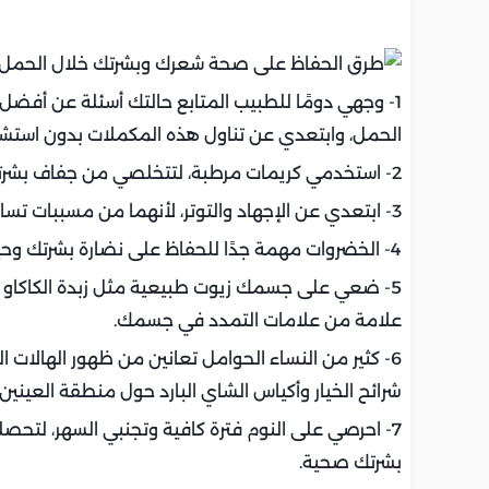
1- وجهي دومًا للطبيب المتابع حالتك أسئلة عن أفض
الحمل، وابتعدي عن تناول هذه المكملات بدون استشار
2- استخدمي كريمات مرطبة، لتتخلصي من جفاف بشرتك، واشربي ماء وعصائر طبيعية بكثرة.
3- ابتعدي عن الإجهاد والتوتر، لأنهما من مسببات تساقط الشعر وجفاف البشرة، خصوصًا للحامل.
4- الخضروات مهمة جدًا للحفاظ على نضارة بشرتك وحيوية شعرك، وصحة جسمك بشكل عام.
5- ضعي على جسمك زيوت طبيعية مثل زبدة الكاكاو وز
علامة من علامات التمدد في جسمك.
6- كثير من النساء الحوامل تعانين من ظهور الهالا
شرائح الخيار وأكياس الشاي البارد حول منطقة العينين.
7- احرصي على النوم فترة كافية وتجنبي السهر، لتحصلي
بشرتك صحية.