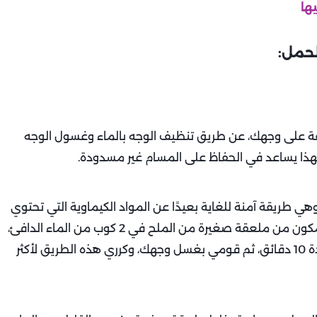
لحمل:
القة على وجهك، عن طريق تنظيف الوجه بالماء وغسول الوجه
، فهذا يساعد في الحفاظ على المسام غير مسدودة.
 طريقة آمنة للغاية بعيدًا عن المواد الكيماوية التي تحتوي
عليها الأدوية، كل ما عليكِ هو نقع منشفة في مزيج مكون من ملعقة صغيرة من الملح في 2 كوب من الماء الدافئ،
ثم عصرها ووضعها على مكان حب الشباب، وتركها لمدة 10 دقائق، ثم قومي بغسل وجهك، وكرري هذه الطريق لأكثر