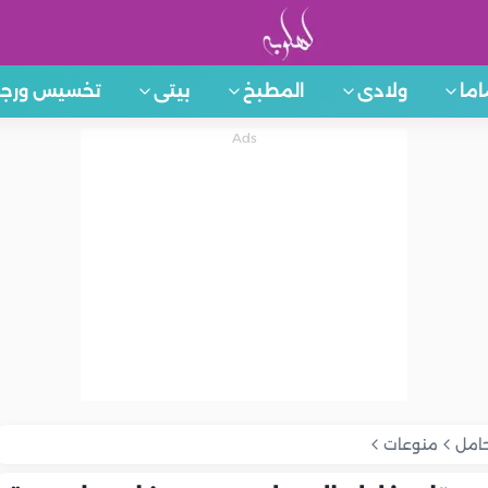
اما
ولادى
المطبخ
بيتى
تخسيس ورجي
حامل
منوعات