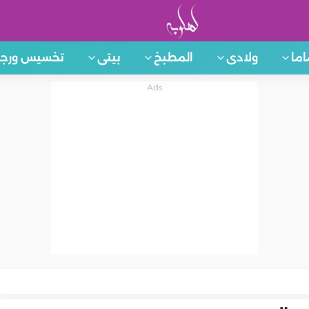
اما
ولادى
المطبخ
بيتى
تخسيس ورجي