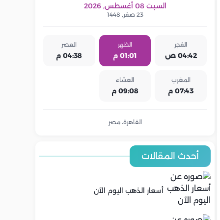
السبت 08 أغسطس, 2026
23 صفر, 1448
الفجر
الظهر
العصر
04:42 ص
01:01 م
04:38 م
المغرب
العشاء
07:43 م
09:08 م
القاهرة، مصر
أحدث المقالات
أسعار الذهب اليوم الآن