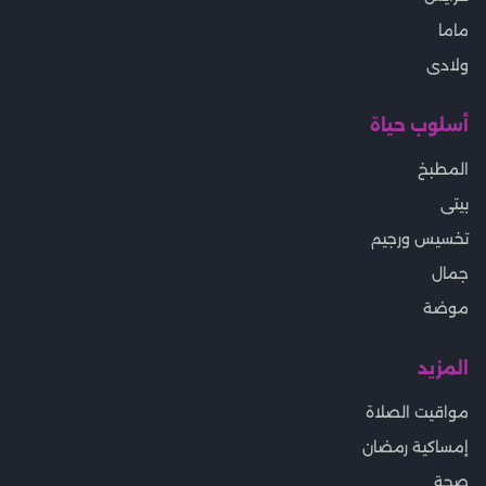
ماما
ولادى
أسلوب حياة
المطبخ
بيتى
تخسيس ورجيم
جمال
موضة
المزيد
مواقيت الصلاة
إمساكية رمضان
صحة