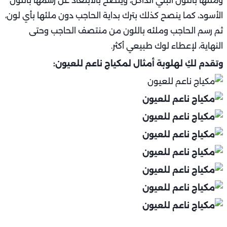
وملئها باللون البني الداكن، وينصح بالابتعاد عن رسمها باللون
الأسود، كما ينصح كذلك بترك بداية الحاجب دون ملئها بأي لون،
ثم رسم الحاجب وملئه باللون من منتصف الحاجب وحتى
النهاية، لإعطاء لوك طبيعي أكثر.
وتقدم لكِ لهلوبة أمثال لمكياج ناعم للعيون: