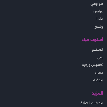
هو وهي
عرايس
ماما
ولادى
أسلوب حياة
المطبخ
بيتى
تخسيس ورجيم
جمال
موضة
المزيد
مواقيت الصلاة