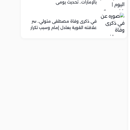
بالإمارات.. تحديث يومي
في ذكرى وفاة مصطفى متولي.. سر
علاقته القوية بعادل إمام وسبب تكرار
تعاونهما الفني