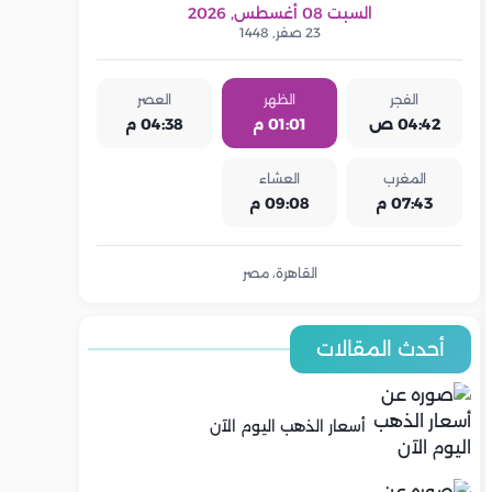
السبت 08 أغسطس, 2026
23 صفر, 1448
الفجر
الظهر
العصر
04:42 ص
01:01 م
04:38 م
المغرب
العشاء
07:43 م
09:08 م
القاهرة، مصر
أحدث المقالات
أسعار الذهب اليوم الآن