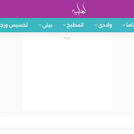
اما
ولادى
المطبخ
بيتى
تخسيس ورجي