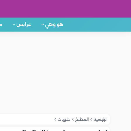
هو وهي
عرايس
م
الرئيسية
المطبخ
حلويات