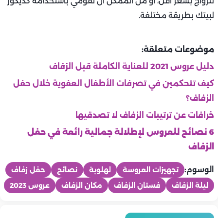
للزواج بسعر أقل، أو من الممكن أن تقومي باستخدامه كديكور
لبيتك بطريقة مختلفة.
موضوعات متعلقة:
دليل عروس 2021 للعناية الكاملة قبل الزفاف
كيف تتحكمين في تصرفات الأطفال العفوية خلال حفل
الزفاف؟
خرافات عن ترتيبات الزفاف لا تصدقيها
6 نصائح للعروس لإطلالة جمالية رائعة في حفل
الزفاف
الوسوم:
تجهيزات العروسة
لهلوبة
نصائح
حفل زفاف
ليلة الزفاف
فستان الزفاف
مكان الزفاف
عروس 2023
عرايس