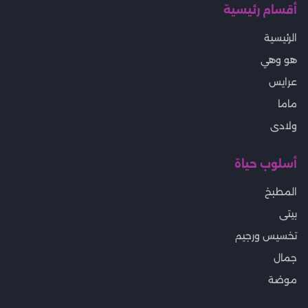
أقسام رئيسية
الرئيسية
هو وهي
عرايس
ماما
ولادى
أسلوب حياة
المطبخ
بيتى
تخسيس ورجيم
جمال
موضة