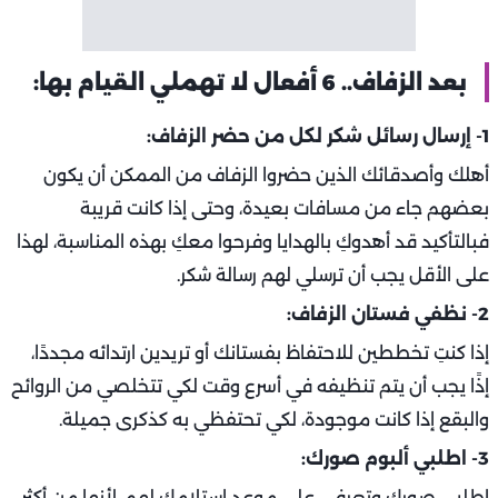
بعد الزفاف.. 6 أفعال لا تهملي القيام بها:
1- إرسال رسائل شكر لكل من حضر الزفاف:
أهلك وأصدقائك الذين حضروا الزفاف من الممكن أن يكون
بعضهم جاء من مسافات بعيدة، وحتى إذا كانت قريبة
فبالتأكيد قد أهدوكِ بالهدايا وفرحوا معكِ بهذه المناسبة، لهذا
على الأقل يجب أن ترسلي لهم رسالة شكر.
2- نظفي فستان الزفاف:
إذا كنتِ تخططين للاحتفاظ بفستانك أو تريدين ارتدائه مجددًا،
إذًا يجب أن يتم تنظيفه في أسرع وقت لكي تتخلصي من الروائح
والبقع إذا كانت موجودة، لكي تحتفظي به كذكرى جميلة.
3- اطلبي ألبوم صورك:
اطلبي صورك وتعرفي على موعد استلامك لهم، لأنها من أكثر