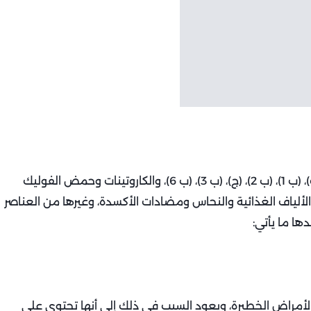
الفراولة واحدة من الفواكه الغنية بفيتامين (أ)، (هـ)، (ك)، (ب 1)، (ب 2)، (ج)، (ب 3)، (ب 6)، والكاروتينات وحمض الفوليك
الألياف الغذائية والنحاس ومضادات الأكسدة، وغيرها من العناصر
ها ما يأتي:
الأمراض الخطيرة، ويعود السبب في ذلك إلى أنها تحتوي على