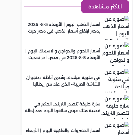
الاكثر مشاهده
أسعار الذهب اليوم | الأربعاء 5-8- 2026
بمصر ارتفاع أسعار الذهب في مصر حيث
سجل عيار 21 متوسط 5,920 جنيه
أسعار اللحوم والدواجن والاسماك اليوم |
الأربعاء 5-8-2026 في مصر.. اخر تحديث
في مئوية ميلاده.. رشدي أباظة «دنجوان
الشاشة العربية» الذي عاد من إيطاليا
ليصنع مجده في السينما المصرية
سارة خليفة تتصدر التريند.. الحكم في
قضية هتك عرض سائقها اليوم بعد إحالة
أوراقها للمفتي في تصنيع المخدرات
أسعار الخضروات والفاكهة اليوم | الأربعاء