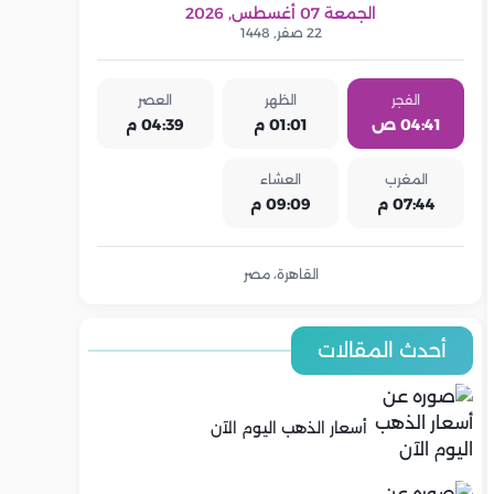
الجمعة 07 أغسطس, 2026
22 صفر, 1448
الفجر
الظهر
العصر
04:41 ص
01:01 م
04:39 م
المغرب
العشاء
07:44 م
09:09 م
القاهرة، مصر
أحدث المقالات
أسعار الذهب اليوم الآن