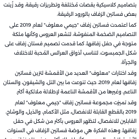
بتصاميم كلاسيكية بقصات مُختلفة وتطريزات رقيقة، وقد زُينت
بعض فساتين الزفاف بالورود الرقيقة.
كما اعتمدت فساتين زفاف "جيمي معلوف" لعام 2019 على
التصاميم الضخمة المنفوشة، لتشعر العروس وكأنها ملكة
متوجة في حفل زفافها، كما قدمت تصميم فستان زفاف على
شكل الجمبسوت، لتناسب أذواق العرائس المُحبة للاختلاف
والجرأة.
وقد اختارات "معلوف" العديد من الأقمشة لتزين فساتين
زفافها لعام 2019، حيث تنوعت ما بين التل، والشيفون، والستان
الناعم، وغيرها من الأقمشة الناعمة لإطلالة ملائكية أكثر.
وقد تميزت مجموعة فساتين زفاف "جيمي معلوف" لعام
2019 بالقطع القابلة للانفصال، مثل الأكمام، والذيل، والوشاح،
القابلين للانفصال، لتظهر العروس بأكثر من شكل في حفل
زفافها، وهذه الفكرة هي موضة فساتين الزفاف في السنوات