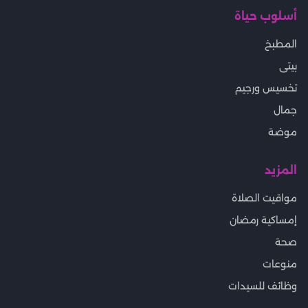
أسلوب حياة
المطبخ
بيتى
تخسيس ورجيم
جمال
موضة
المزيد
مواقيت الصلاة
إمساكية رمضان
صحة
منوعات
وظائف للسيدات