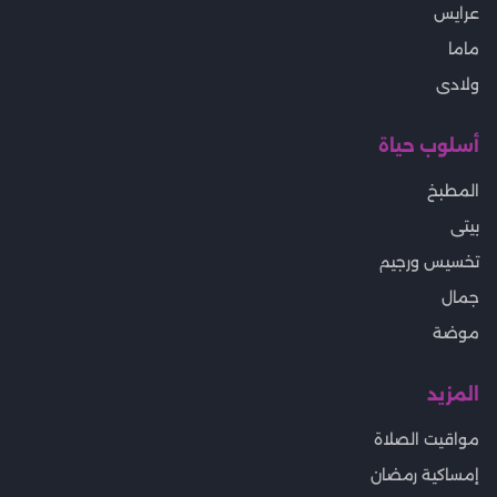
عرايس
ماما
ولادى
أسلوب حياة
المطبخ
بيتى
تخسيس ورجيم
جمال
موضة
المزيد
مواقيت الصلاة
إمساكية رمضان