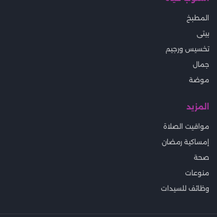
المطبخ
بيتى
تخسيس ورجيم
جمال
موضة
المزيد
مواقيت الصلاة
إمساكية رمضان
صحة
منوعات
وظائف للسيدات