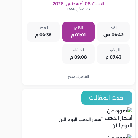
السبت 08 أغسطس, 2026
23 صفر, 1448
الفجر
الظهر
العصر
04:42 ص
01:01 م
04:38 م
المغرب
العشاء
07:43 م
09:08 م
القاهرة، مصر
أحدث المقالات
أسعار الذهب اليوم الآن