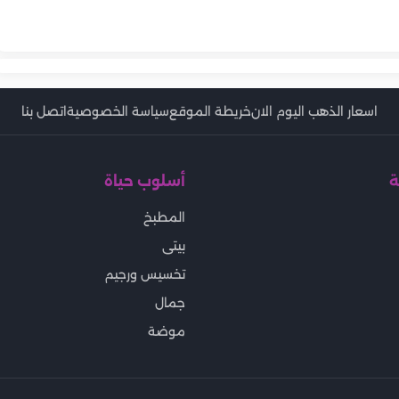
تونة بالمكرونة
الخميس 6-8-2026 في مصر.. اخر
والباذنجان
طريقة عمل التونة البيتي
يطة
الإسباجتي بمكونات بسيطة
مصايف
الاقتصادية بخطوات بسيطة
اسعار الذهب اليوم الان
خريطة الموقع
سياسة الخصوصية
اتصل بنا
ة
أسلوب حياة
المطبخ
بيتى
تخسيس ورجيم
جمال
موضة