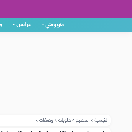
هو وهي
عرايس
م
الرئيسية
المطبخ
حلويات
وصفات