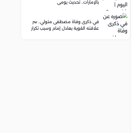
بالإمارات.. تحديث يومي
في ذكرى وفاة مصطفى متولي.. سر
علاقته القوية بعادل إمام وسبب تكرار
تعاونهما الفني