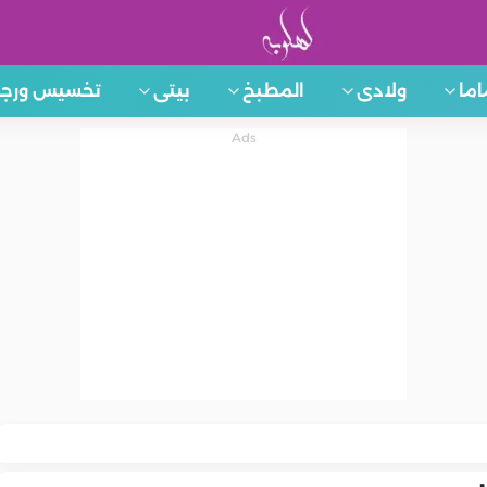
اما
ولادى
المطبخ
بيتى
تخسيس ورجي