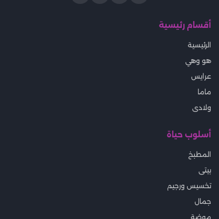
أقسام رئيسية
الرئيسية
هو وهي
عرايس
ماما
ولادى
أسلوب حياة
المطبخ
بيتى
تخسيس ورجيم
جمال
موضة