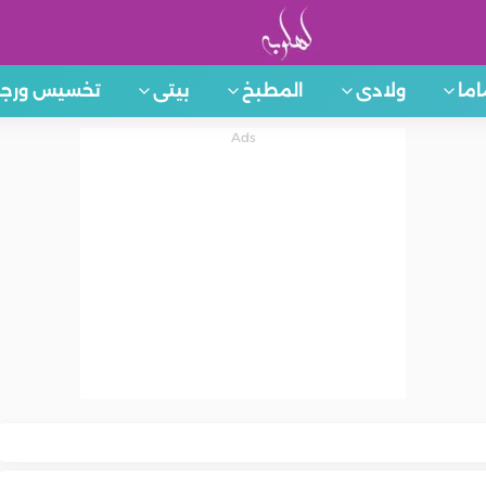
اما
ولادى
المطبخ
بيتى
تخسيس ورجي