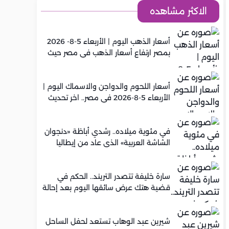
الاكثر مشاهده
أسعار الذهب اليوم | الأربعاء 5-8- 2026
بمصر ارتفاع أسعار الذهب في مصر حيث
سجل عيار 21 متوسط 5,920 جنيه
أسعار اللحوم والدواجن والاسماك اليوم |
الأربعاء 5-8-2026 في مصر.. اخر تحديث
في مئوية ميلاده.. رشدي أباظة «دنجوان
الشاشة العربية» الذي عاد من إيطاليا
ليصنع مجده في السينما المصرية
سارة خليفة تتصدر التريند.. الحكم في
قضية هتك عرض سائقها اليوم بعد إحالة
أوراقها للمفتي في تصنيع المخدرات
شيرين عبد الوهاب تستعد لحفل الساحل