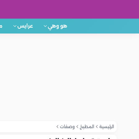
هو وهي
عرايس
م
الرئيسية
المطبخ
وصفات